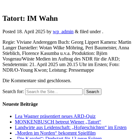
Tatort: IM Wahn
Posted
18. April 2025
by
wp_admin
&
filed under .
Regie: Viviane Andereggen Buch: Georg Lippert Kamera: Martin
Langer Darsteller: Wotan Wilke Möhring, Peri Baumeister, Anna
Stieblich, Florence Kasumba u.v.a. Produktion: Björn
Vosgerau/Wüste Medien im Auftrag des NDR für die ARD;
Sendetermin: 21. April 2025 um 20.15 Uhr im Ersten; Foto:
NDR/O-Young Kwon; Leistung: Pressemappe
Die Kommentare sind geschlossen.
Search for:
Neueste Beiträge
Lea Wagner präsentiert neues ARD-Quiz
MONKENBUSCH betreut Wiener „Tatort“
Landwirte aus Leidenschaft: „Hofgeschichten“ im Ersten
„Morden im Norden“ bekommt Spielfilm
„Die Kanzlei“: Drehstart für 13 neue Folgen